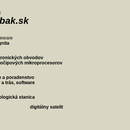
k
bak.sk
eeware
gnita
ktronických obvodov
nočipových mikroprocesorov
e a poradenstvo
a trás, software
logická stanica
digitálny satelit