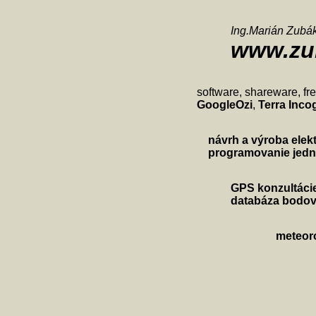
Ing.Marián Zubá
www.zu
software, shareware, fr
GoogleOzi
,
Terra Inco
návrh a výroba ele
programovanie jed
GPS konzultáci
databáza bodov 
meteoro